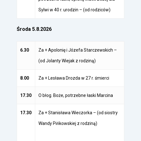
Sylwi w 40 r. urodzin – (od rodziców)
Środa 5.8.2026
6.30
Za + Apolonię i Józefa Starczewskich –
(od Jolanty Wiejak z rodziną)
8.00
Za + Lesława Drozda w 27 r. śmierci
17.30
O błog. Boże, potrzebne łaski Marcina
17.30
Za + Stanisława Wieczorka – (od siostry
Wandy Pińkowskiej z
rodziną)