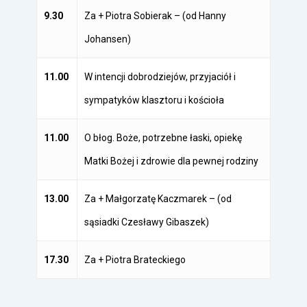
9.30
Za + Piotra Sobierak – (od Hanny
Johansen)
11.00
W intencji dobrodziejów, przyjaciół i
sympatyków klasztoru i kościoła
11.00
O błog. Boże, potrzebne łaski, opiekę
Matki Bożej i zdrowie dla pewnej rodziny
13.00
Za + Małgorzatę Kaczmarek – (od
sąsiadki Czesławy Gibaszek)
17.30
Za + Piotra Brateckiego