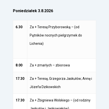
Poniedziałek 3.8.2026
6.30
Za + Teresę Przyborowską – (od
Pątników nocnych pielgrzymek do
Lichenia)
8.00
Za + zmarłych – zbiorowa
17.30
Za + Teresę, Grzegorza Jaskułów; Annę i
Józefa Dzikowskich
17.30
Za + Zbigniewa Wolskiego – (od rodziny
Jaskułów i Jankowiaków)