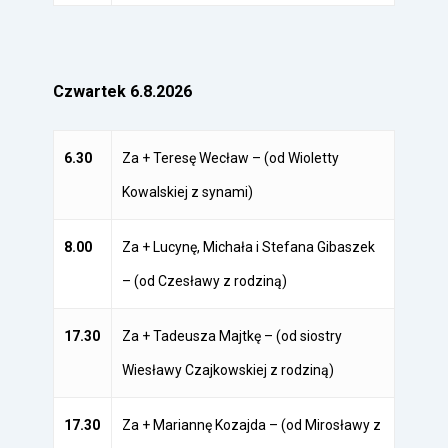
Czwartek 6.8.2026
6.30
Za + Teresę Wecław – (od Wioletty
Kowalskiej z synami)
8.00
Za + Lucynę, Michała i Stefana Gibaszek
– (od Czesławy z rodziną)
17.30
Za + Tadeusza Majtkę – (od siostry
Wiesławy Czajkowskiej z rodziną)
17.30
Za + Mariannę Kozajda – (od Mirosławy z