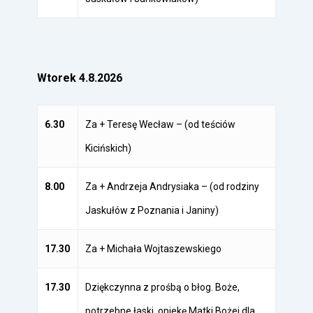
Wtorek 4.8.2026
6.30
Za + Teresę Wecław – (od teściów
Kicińskich)
8.00
Za + Andrzeja Andrysiaka – (od rodziny
Jaskułów z Poznania i Janiny)
17.30
Za + Michała Wojtaszewskiego
17.30
Dziękczynna z prośbą o błog. Boże,
potrzebne łaski, opiekę Matki Bożej dla