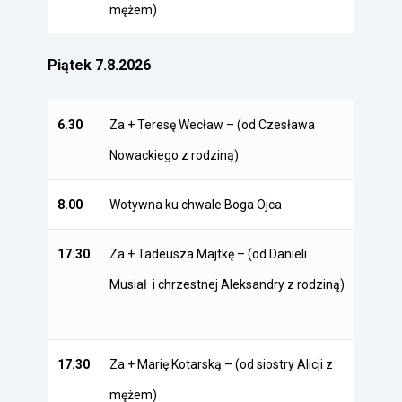
mężem)
Piątek 7.8.2026
6.30
Za + Teresę Wecław – (od Czesława
Nowackiego z rodziną)
8.00
Wotywna ku chwale Boga Ojca
17.30
Za + Tadeusza Majtkę – (od Danieli
Musiał i chrzestnej Aleksandry z
rodziną)
17.30
Za + Marię Kotarską – (od siostry Alicji z
mężem)