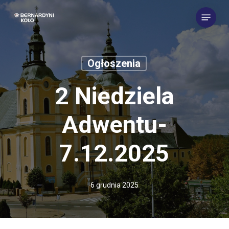
Skip
Menu
to
main
content
Ogłoszenia
2 Niedziela
Adwentu-
7.12.2025
6 grudnia 2025