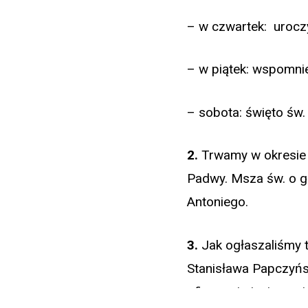
– w czwartek: uroczy
– w piątek: wspomnie
– sobota: święto św.
2.
Trwamy w okresi
Padwy. Msza św. o
Antoniego.
3.
Jak ogłaszaliśmy 
Stanisława Papczyńsk
ofiarę w imieniu pa