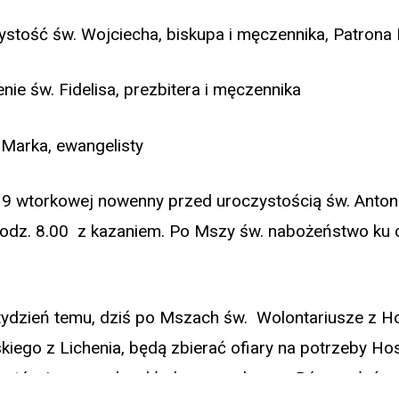
stość św. Wojciecha, biskupa i męczennika, Patrona 
nie św. Fidelisa, prezbitera i męczennika
 Marka, ewangelisty
e 9 wtorkowej nowenny przed uroczystością 
 godz. 8.00 z kazaniem. Po Mszy św. nabożeńs
tydzień temu, dziś po Mszach św. Wolontariusze z H
iego z Lichenia, będą zbierać ofiary na potrzeby Ho
cjentów i personelu składamy serdeczne Bóg zapłać.