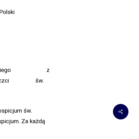
Polski
św. Antoniego z
two ku czci św.
ospicjum św.
spicjum. Za każdą