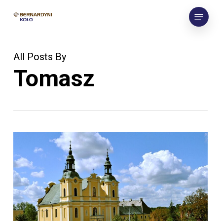
Skip
Menu
to
main
content
All Posts By
Tomasz