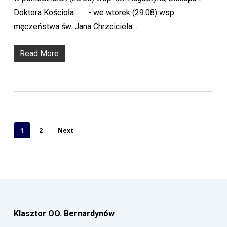
Doktora Kościoła - we wtorek (29.08) wsp.
męczeństwa św. Jana Chrzciciela…
Read More
1
2
Next
Klasztor OO. Bernardynów