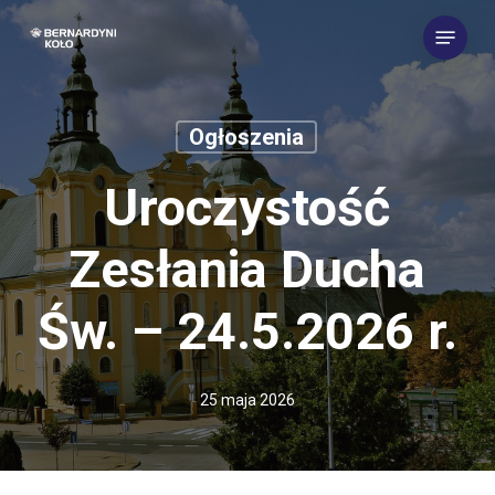
Skip
Menu
to
main
content
Ogłoszenia
Uroczystość
Zesłania Ducha
Św. – 24.5.2026 r.
25 maja 2026